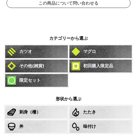
この商品について問い合わせる
カテゴリーから選ぶ
カツオ
マグロ
その他(雑貨)
初回購入限定品
限定セット
形状から選ぶ
刺身（柵）
たたき
丼
味付け