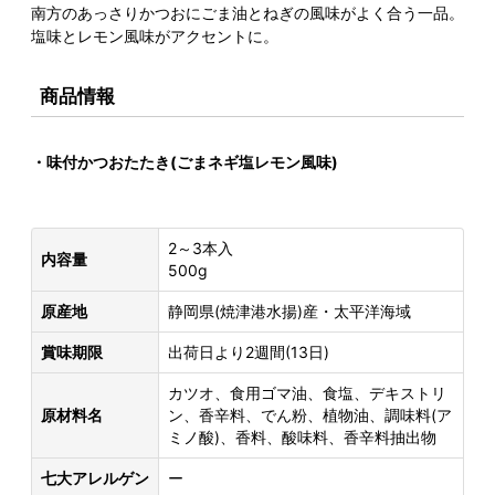
南方のあっさりかつおにごま油とねぎの風味がよく合う一品。
塩味とレモン風味がアクセントに。
商品情報
・味付かつおたたき(ごまネギ塩レモン風味)
2～3本入
内容量
500g
原産地
静岡県(焼津港水揚)産・太平洋海域
賞味期限
出荷日より2週間(13日)
カツオ、食用ゴマ油、食塩、デキストリ
原材料名
ン、香辛料、でん粉、植物油、調味料(ア
ミノ酸)、香料、酸味料、香辛料抽出物
七大アレルゲン
ー