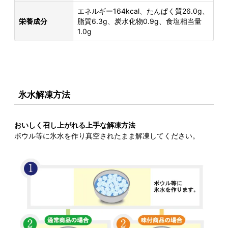
エネルギー164kcal、たんぱく質26.0g、
栄養成分
脂質6.3g、炭水化物0.9g、食塩相当量
1.0g
氷水解凍方法
おいしく召し上がれる上手な解凍方法
ボウル等に氷水を作り真空されたまま解凍してください。